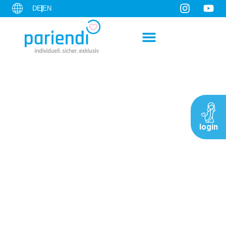
DE
EN
login